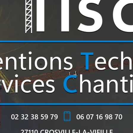
02 32 38 59 79
06 07 16 98 70
27110 CROSVILLE-LA-VIEILLE